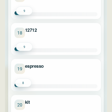
9
12712
18
9
espresso
19
8
kit
20