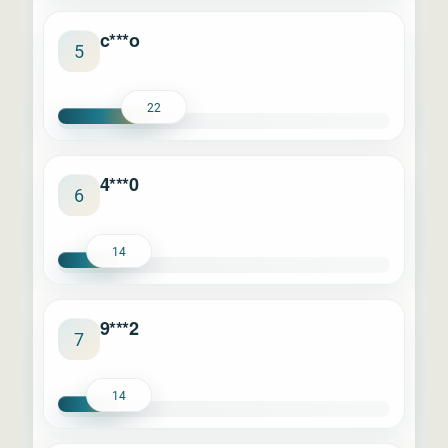
c***o
5
22
4***0
6
14
9***2
7
14