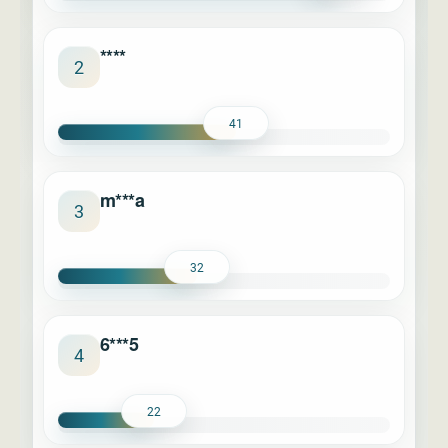
****
2
41
m***a
3
32
6***5
4
22