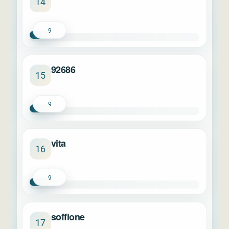
14
9
92686
15
9
vita
16
9
soffione
17