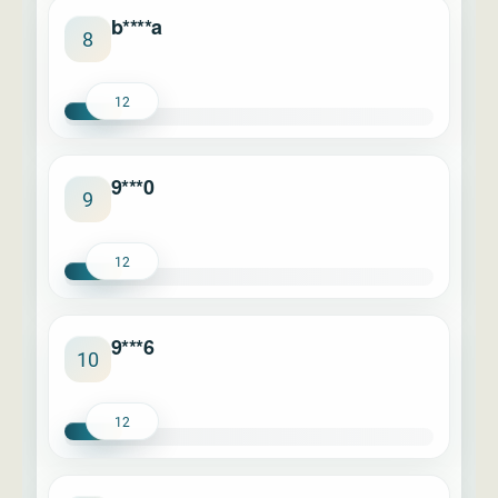
b****a
8
12
9***0
9
12
9***6
10
12