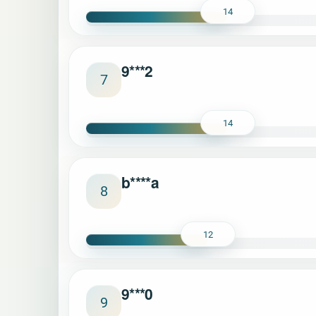
14
9***2
7
14
b****a
8
12
9***0
9