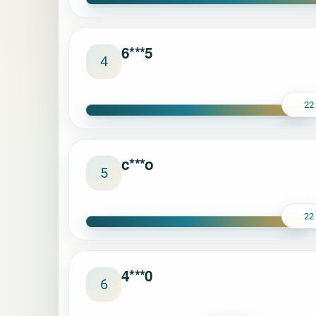
6***5
4
22
c***o
5
22
4***0
6