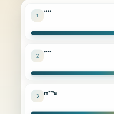
****
1
****
2
m***a
3