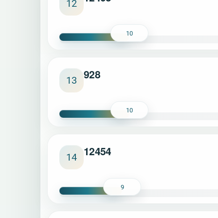
12
10
928
13
10
12454
14
9