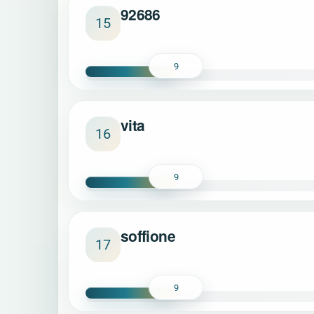
92686
15
9
vita
16
9
soffione
17
9