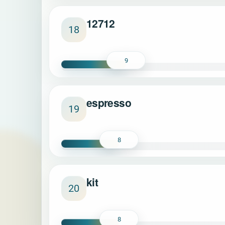
12712
18
9
espresso
19
8
kit
20
8