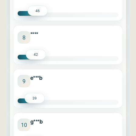
46
****
8
42
e***b
9
39
g***b
10