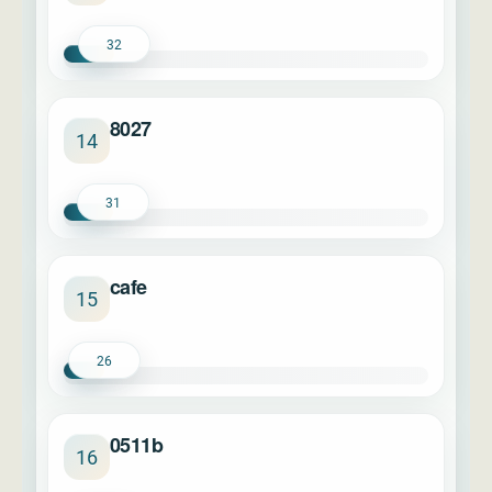
32
8027
14
31
cafe
15
26
0511b
16