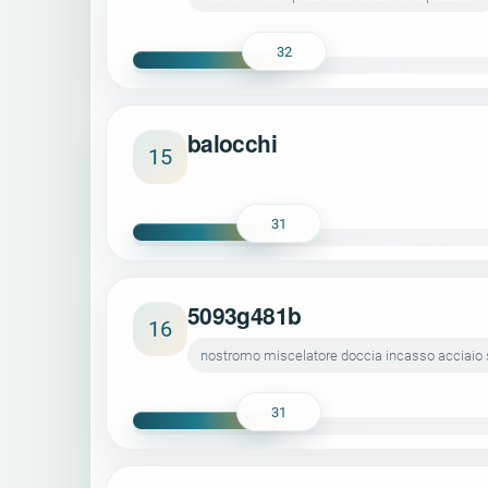
32
balocchi
15
31
5093g481b
16
nostromo miscelatore doccia incasso acciaio 
31