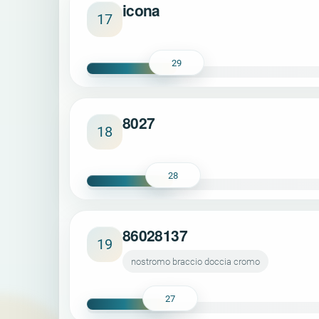
icona
17
29
8027
18
28
86028137
19
nostromo braccio doccia cromo
27