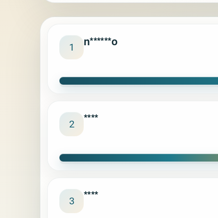
n******o
1
****
2
****
3