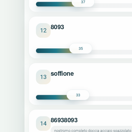
37
8093
12
35
soffione
13
33
86938093
14
nostromo completo doccia acciaio spazzolato