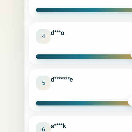
d***o
4
d*******e
5
s****k
6