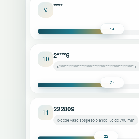
****
9
24
2****9
10
s****************************************m
24
222809
11
d-code vaso sospeso bianco lucido 700 mm
22