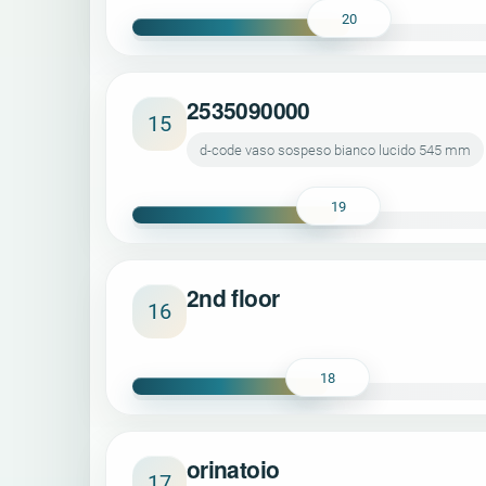
20
2535090000
15
d-code vaso sospeso bianco lucido 545 mm
19
2nd floor
16
18
orinatoio
17