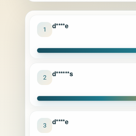
d****e
1
d******s
2
d****e
3