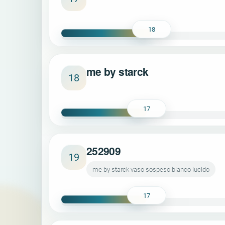
18
me by starck
18
17
252909
19
me by starck vaso sospeso bianco lucido
17