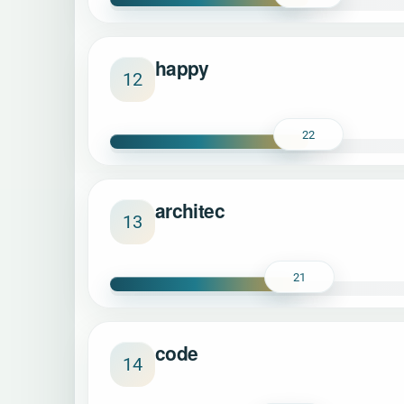
happy
12
22
architec
13
21
code
14