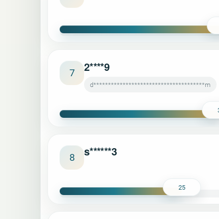
2****9
7
d**************************************m
s******3
8
25