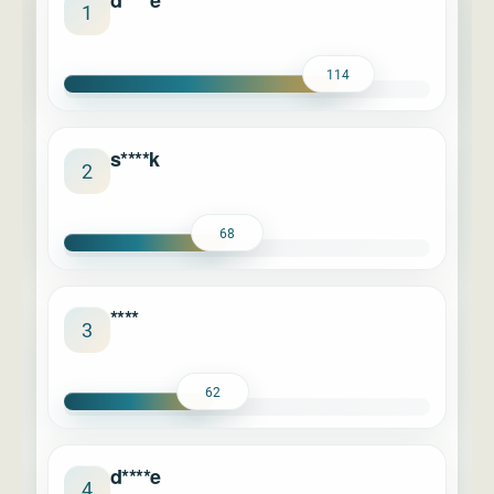
d****e
1
114
s****k
2
68
****
3
62
d****e
4