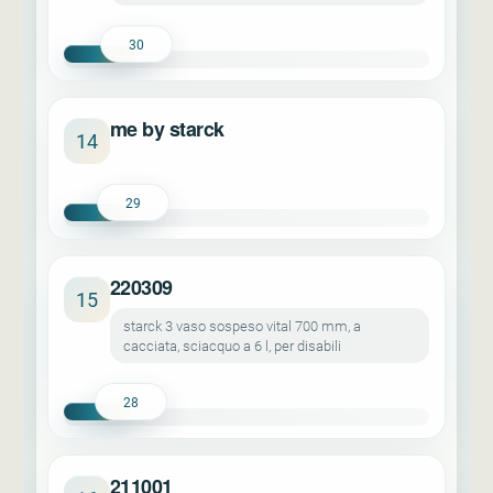
30
me by starck
14
29
220309
15
starck 3 vaso sospeso vital 700 mm, a
cacciata, sciacquo a 6 l, per disabili
28
211001