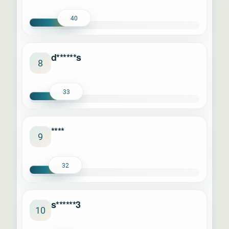
40
d******s
8
33
****
9
32
s******3
10