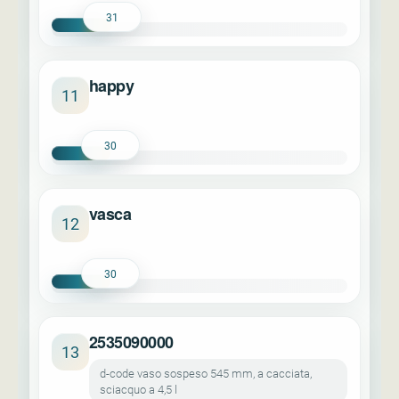
31
happy
11
30
vasca
12
30
2535090000
13
d-code vaso sospeso 545 mm, a cacciata,
sciacquo a 4,5 l