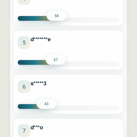
58
d*******e
5
57
s*****3
6
43
d***o
7