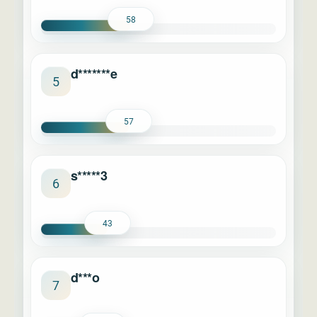
58
d*******e
5
57
s*****3
6
43
d***o
7