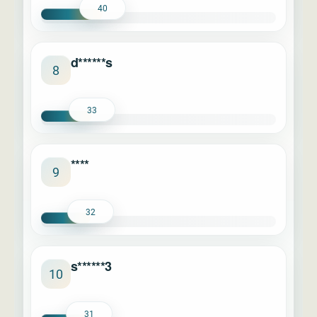
40
d******s
8
33
****
9
32
s******3
10
31