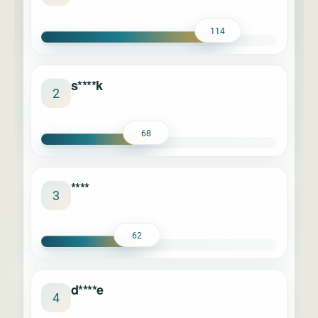
114
s****k
2
68
****
3
62
d****e
4