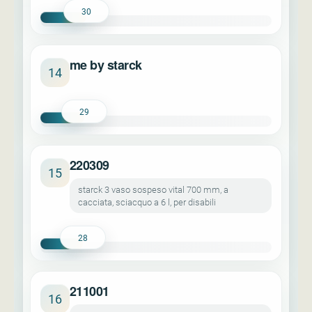
30
me by starck
14
29
220309
15
starck 3 vaso sospeso vital 700 mm, a
cacciata, sciacquo a 6 l, per disabili
28
211001
16