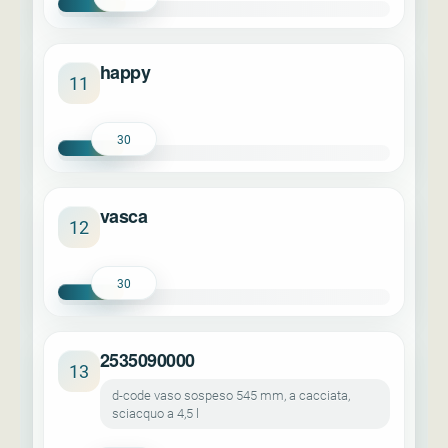
happy
11
30
vasca
12
30
2535090000
13
d-code vaso sospeso 545 mm, a cacciata,
sciacquo a 4,5 l