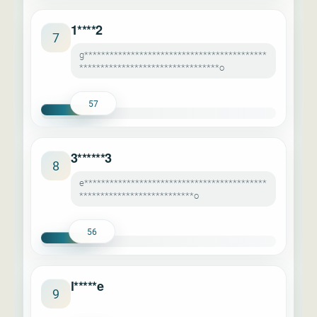
1****2
7
g*******************************************
*********************************o
57
3******3
8
e*******************************************
***************************o
56
l*****e
9