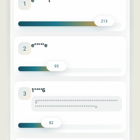
e*******t
1
213
e*****e
2
95
1****6
3
g*******************************************
********************************o
82