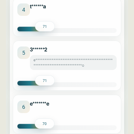
t******a
4
71
3******2
5
e*******************************************
***************************o
71
e*******e
6
70