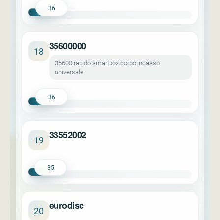
36
35600000
18
35600 rapido smartbox corpo incasso
universale
36
33552002
19
35
eurodisc
20