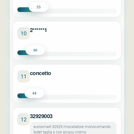
55
2******1
10
46
concetto
11
44
32929003
12
eurosmart 32929 miscelatore monocomando
bidet taglia s con ecojoy cromo