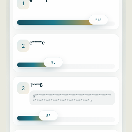
e*******t
1
213
e*****e
2
95
1****6
3
g*******************************************
********************************o
82