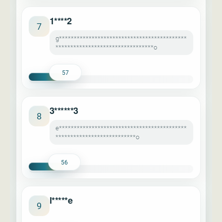
1****2
7
g*******************************************
*********************************o
57
3******3
8
e*******************************************
***************************o
56
l*****e
9