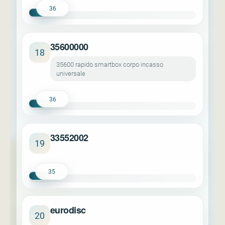
36
35600000
18
35600 rapido smartbox corpo incasso
universale
36
33552002
19
35
eurodisc
20