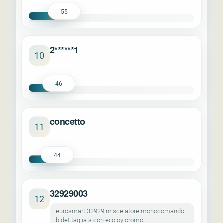
55
2******1
10
46
concetto
11
44
32929003
12
eurosmart 32929 miscelatore monocomando
bidet taglia s con ecojoy cromo