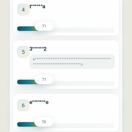
t******a
4
71
3******2
5
e*******************************************
***************************o
71
e*******e
6
70