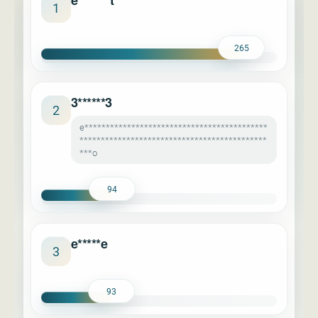
e*******t
1
265
3******3
2
e*******************************************
********************************************
***o
94
e*****e
3
93