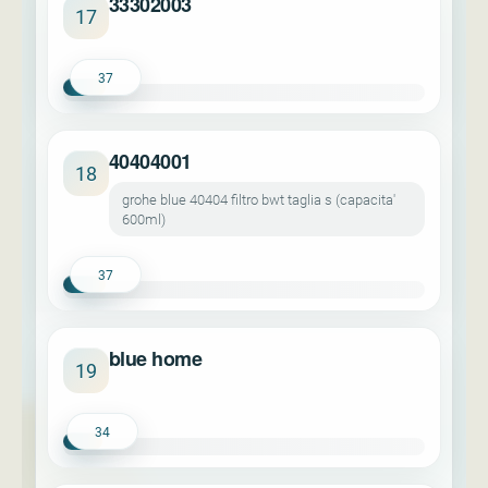
33302003
17
37
40404001
18
grohe blue 40404 filtro bwt taglia s (capacita'
600ml)
37
blue home
19
34