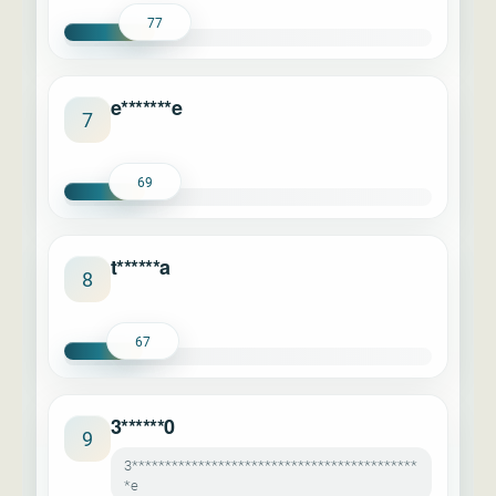
77
e*******e
7
69
t******a
8
67
3******0
9
3*******************************************
*e