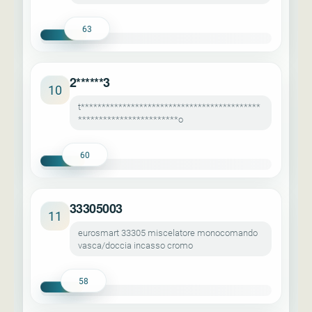
63
2******3
10
t*******************************************
************************o
60
33305003
11
eurosmart 33305 miscelatore monocomando
vasca/doccia incasso cromo
58