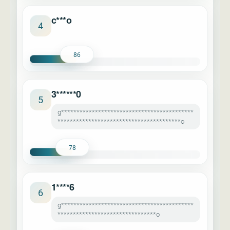
c***o
4
86
3******0
5
g*******************************************
****************************************o
78
1****6
6
g*******************************************
********************************o