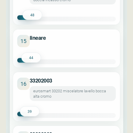
48
lineare
15
44
33202003
16
eurosmart 33202 miscelatore lavello bocca
alta cromo
39