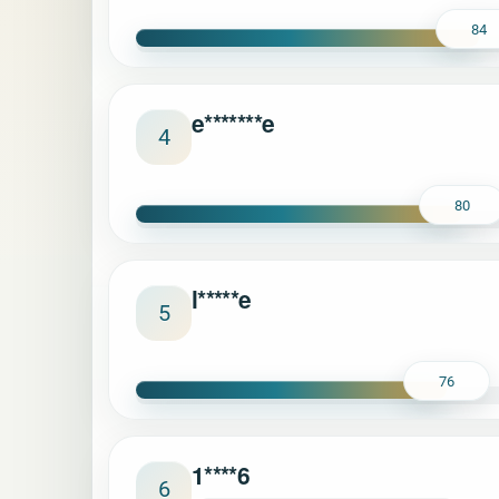
84
e*******e
4
80
l*****e
5
76
1****6
6