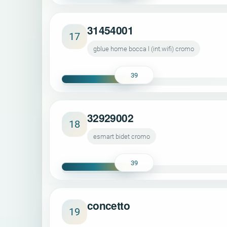
31454001
17
gblue home bocca l (int.wifi) cromo
39
32929002
18
esmart bidet cromo
39
concetto
19