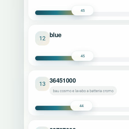
45
blue
12
45
36451000
13
bau cosmo e lavabo a batteria cromo
44