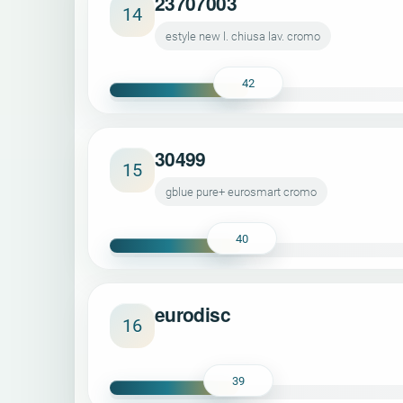
23707003
14
estyle new l. chiusa lav. cromo
42
30499
15
gblue pure+ eurosmart cromo
40
eurodisc
16
39