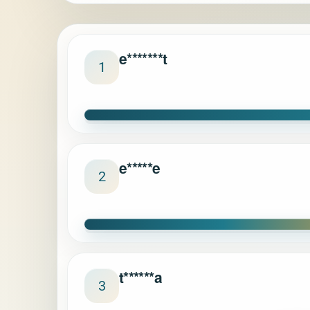
e*******t
1
e*****e
2
t******a
3