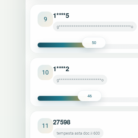
1****5
9
g***************************************o
50
1****2
10
g***********************o
46
27598
11
tempesta asta doc.ii 600