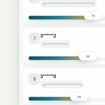
g**********************************o
75
3******2
7
e***************o
69
3******0
8
g*************************o
59