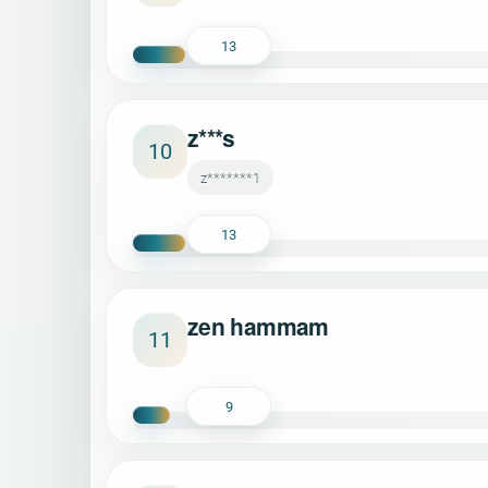
13
z***s
10
z*******1
13
zen hammam
11
9