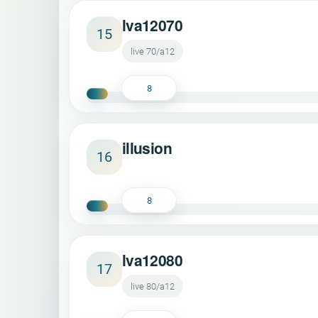
lva12070
15
live 70/a12
8
illusion
16
8
lva12080
17
live 80/a12