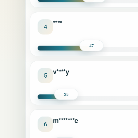
****
4
47
v****y
5
25
m*******e
6