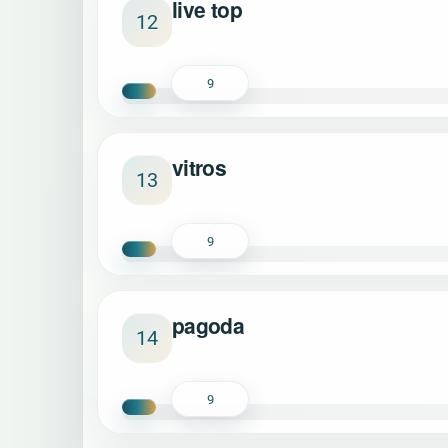
live top
12
9
vitros
13
9
pagoda
14
9