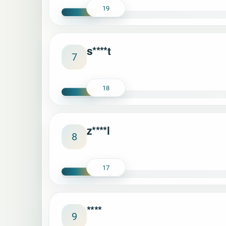
19
s****t
7
18
z****l
8
17
****
9