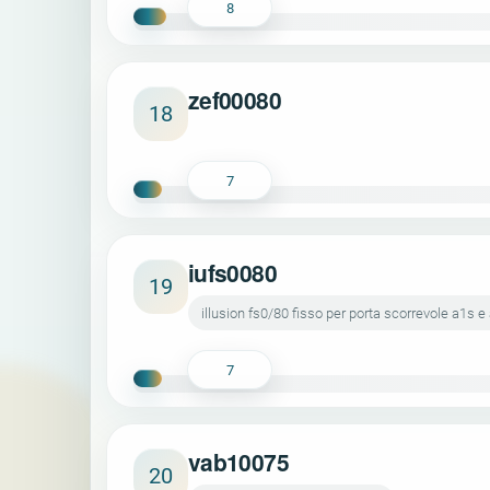
8
zef00080
18
7
iufs0080
19
illusion fs0/80 fisso per porta scorrevole a1s 
7
vab10075
20