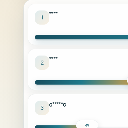
****
1
****
2
c*****c
3
49