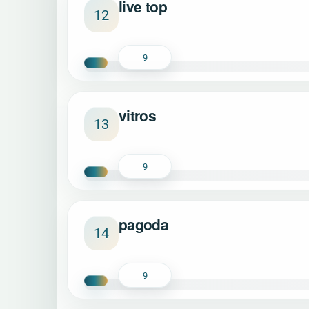
live top
12
9
vitros
13
9
pagoda
14
9