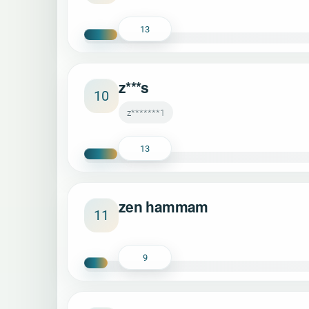
13
z***s
10
z*******1
13
zen hammam
11
9