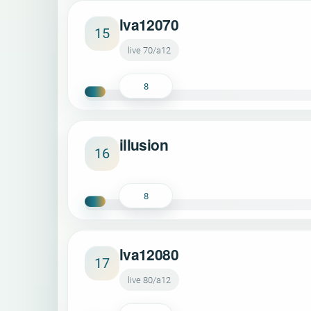
lva12070
15
live 70/a12
8
illusion
16
8
lva12080
17
live 80/a12