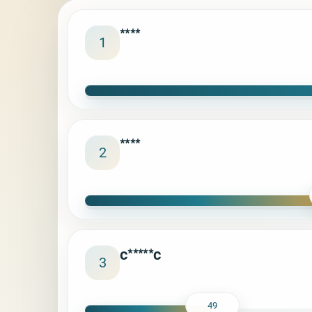
****
1
****
2
c*****c
3
49