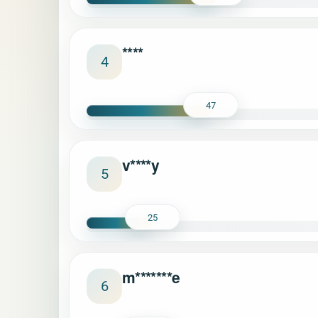
****
4
47
v****y
5
25
m*******e
6