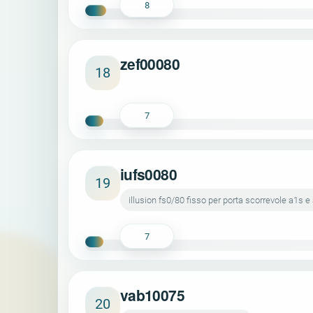
8
zef00080
18
7
iufs0080
19
illusion fs0/80 fisso per porta scorrevole a1s 
7
vab10075
20