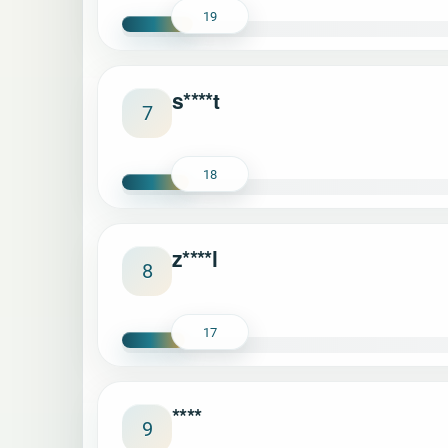
19
s****t
7
18
z****l
8
17
****
9