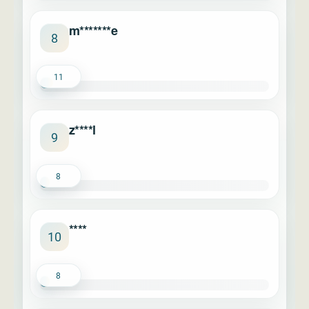
m*******e
8
11
z****l
9
8
****
10
8