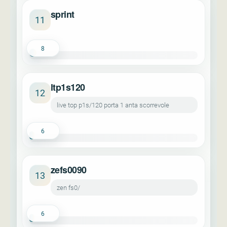
sprint
11
8
ltp1s120
12
live top p1s/120 porta 1 anta scorrevole
6
zefs0090
13
zen fs0/
6