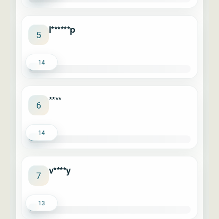
l******p
5
14
****
6
14
v****y
7
13