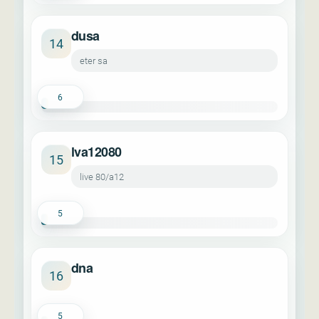
dusa
14
eter sa
6
lva12080
15
live 80/a12
5
dna
16
5