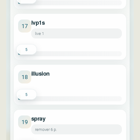
lvp1s
17
live 1
5
illusion
18
5
spray
19
remover 6 p.