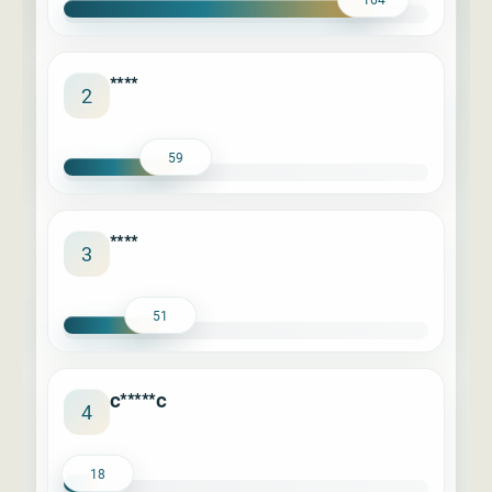
****
2
59
****
3
51
c*****c
4
18