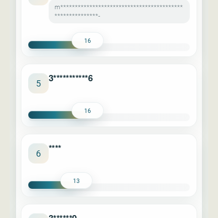
m******************************************
***************-
16
3***********6
5
16
****
6
13