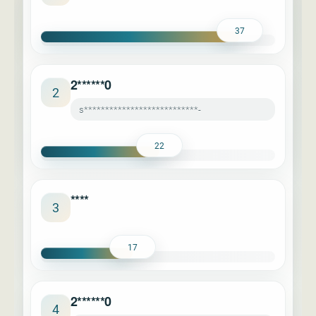
37
2******0
2
s***************************-
22
****
3
17
2******0
4