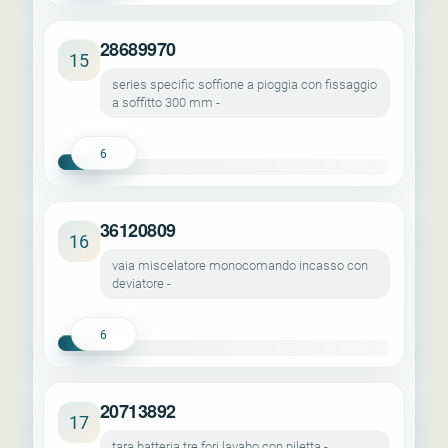
28689970
15
series specific soffione a pioggia con fissaggio
a soffitto 300 mm -
6
36120809
16
vaia miscelatore monocomando incasso con
deviatore -
6
20713892
17
tara batteria tre fori lavabo con piletta -