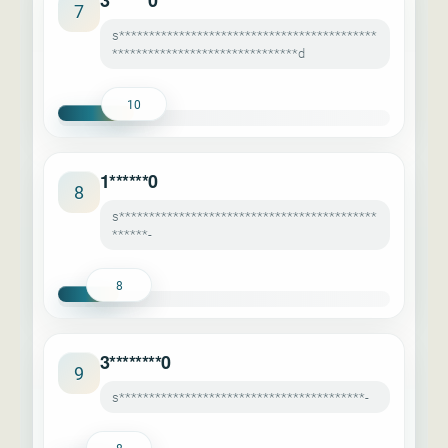
3******0
7
s*******************************************
*******************************d
10
1******0
8
s*******************************************
******-
8
3********0
9
s*****************************************-