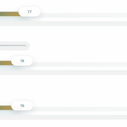
17
***************-
16
16