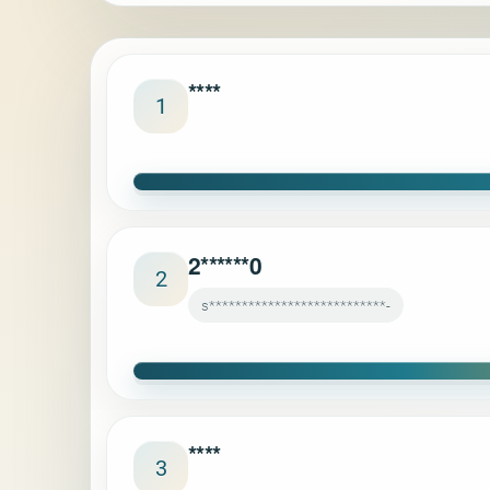
****
1
2******0
2
s***************************-
****
3