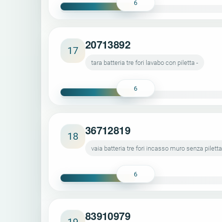
6
20713892
17
tara batteria tre fori lavabo con piletta -
6
36712819
18
vaia batteria tre fori incasso muro senza piletta
6
83910979
19