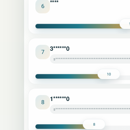
****
6
3******0
7
s******************************************
10
1******0
8
s*******************************************
8