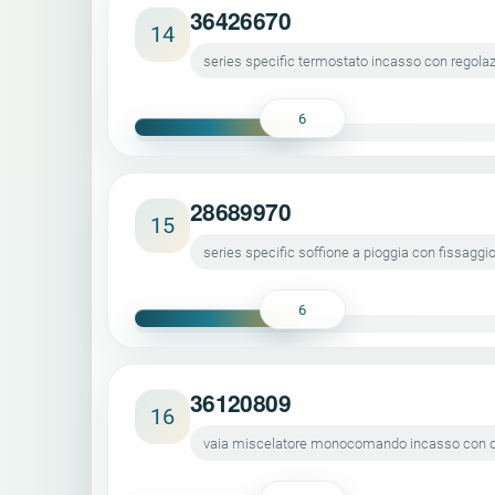
36426670
14
series specific termostato incasso con regolazi
6
28689970
15
series specific soffione a pioggia con fissaggi
6
36120809
16
vaia miscelatore monocomando incasso con de