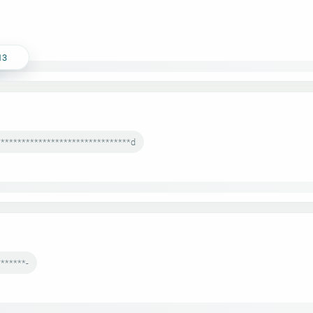
13
********************************d
******-