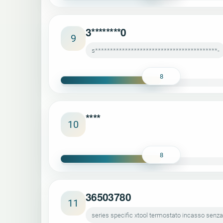
3********0
9
s*****************************************-
8
****
10
8
36503780
11
series specific xtool termostato incasso senza 