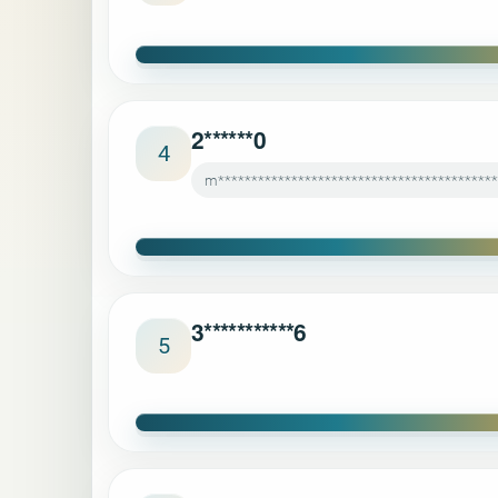
2******0
4
m******************************************
3***********6
5