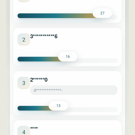
27
3***********6
2
16
2******0
3
d**************-
13
****
4