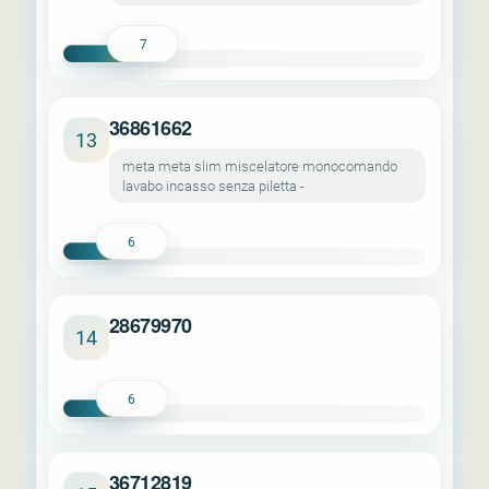
7
36861662
13
meta meta slim miscelatore monocomando
lavabo incasso senza piletta -
6
28679970
14
6
36712819