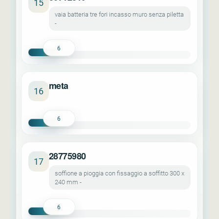
15
vaia batteria tre fori incasso muro senza piletta
-
6
meta
16
6
28775980
17
soffione a pioggia con fissaggio a soffitto 300 x
240 mm -
6