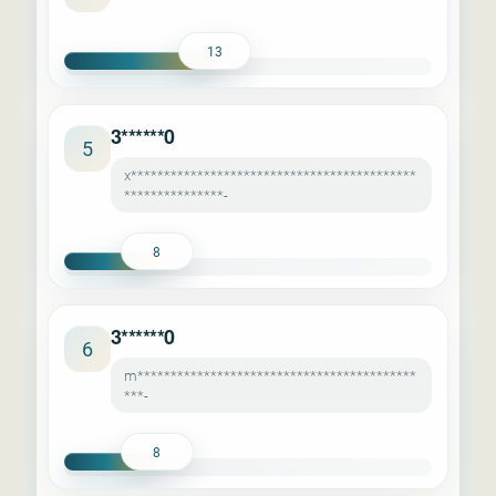
13
3******0
5
x*******************************************
***************-
8
3******0
6
m******************************************
***-
8