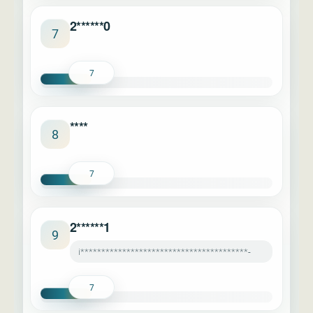
2******0
7
7
****
8
7
2******1
9
i****************************************-
7