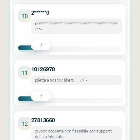
2******0
10
s*******************************************
***-
7
10126970
11
piletta a scarico libero 1 1/4" -
7
27813660
12
gruppo doccetta con flessibile con supporto
doccia integrato