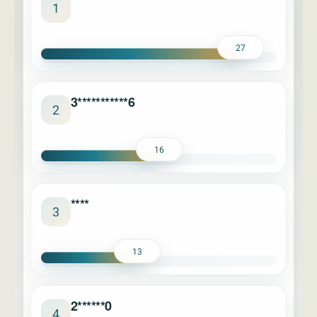
****
1
27
3***********6
2
16
****
3
13
2******0
4