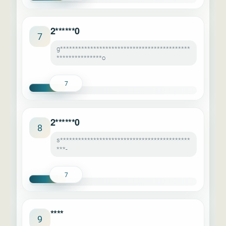
2******0
7
g*******************************************
***************o
7
2******0
8
s*******************************************
***-
7
****
9