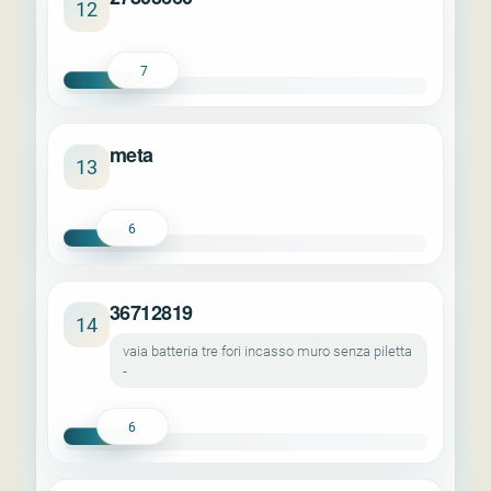
12
7
meta
13
6
36712819
14
vaia batteria tre fori incasso muro senza piletta
-
6