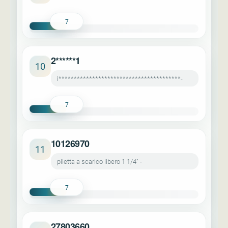
7
2******1
10
i****************************************-
7
10126970
11
piletta a scarico libero 1 1/4" -
7
27803660