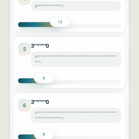
d**************-
13
3******0
5
m******************************************
***-
8
3******0
6
x*******************************************
***************-
8