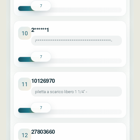
7
2******1
10
i****************************************-
7
10126970
11
piletta a scarico libero 1 1/4" -
7
27803660
12