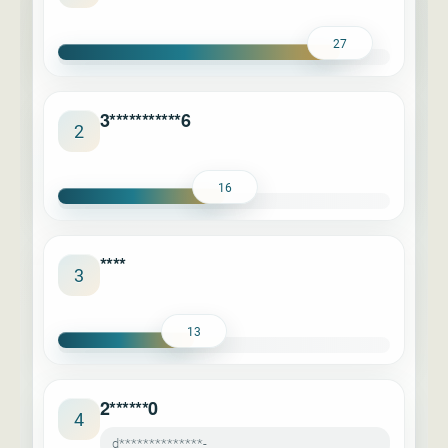
27
3***********6
2
16
****
3
13
2******0
4
d**************-