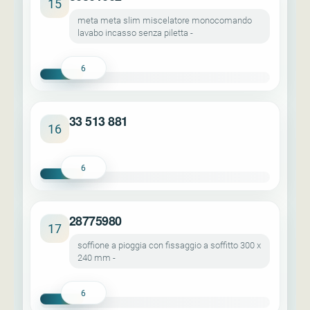
15
meta meta slim miscelatore monocomando
lavabo incasso senza piletta -
6
33 513 881
16
6
28775980
17
soffione a pioggia con fissaggio a soffitto 300 x
240 mm -
6