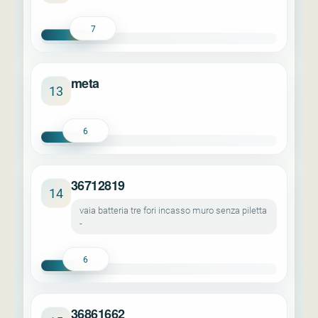
7
meta
13
6
36712819
14
vaia batteria tre fori incasso muro senza piletta
-
6
36861662