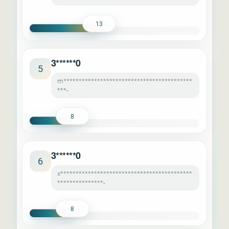
13
3******0
5
m******************************************
***-
8
3******0
6
x*******************************************
***************-
8