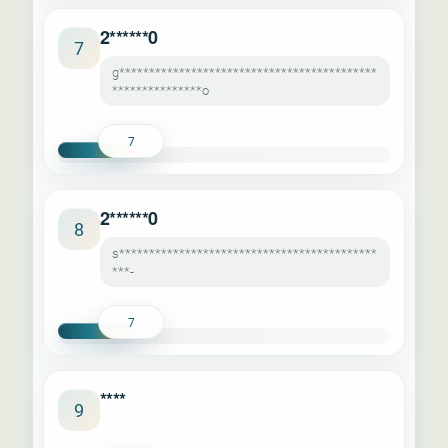
2******0
7
g*******************************************
***************o
7
2******0
8
s*******************************************
***-
7
****
9