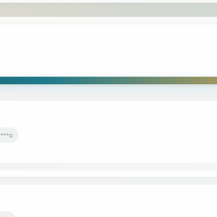
****o