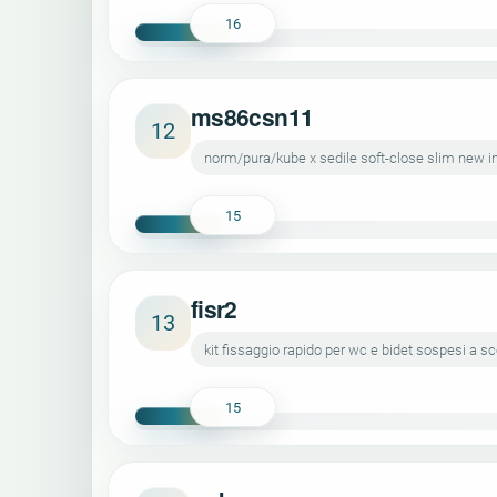
16
ms86csn11
12
norm/pura/kube x sedile soft-close slim new i
15
fisr2
13
kit fissaggio rapido per wc e bidet sospesi a 
15