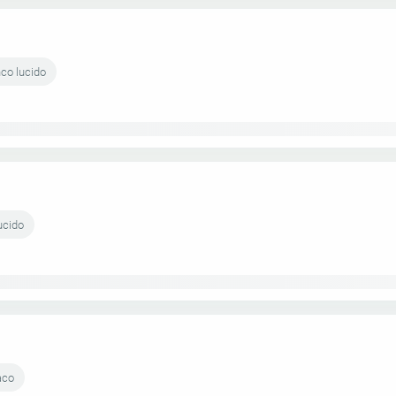
nco lucido
ucido
aco