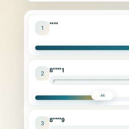
****
1
8****1
2
p******************************************
44
8****9
3