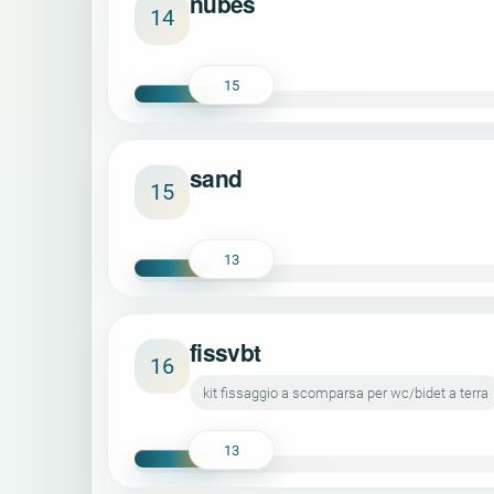
nubes
14
15
sand
15
13
fissvbt
16
kit fissaggio a scomparsa per wc/bidet a terra
13