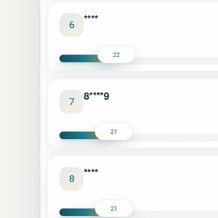
****
6
22
8****9
7
21
****
8
21