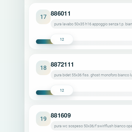
886011
17
pura lavabo 50x35 h16 appoggio senza t.p. bia
12
8872111
18
pura bidet 55x36 fiss. ghost monoforo bianco l
12
881609
19
pura wc sospeso 50x36/f swirlflush bianco op