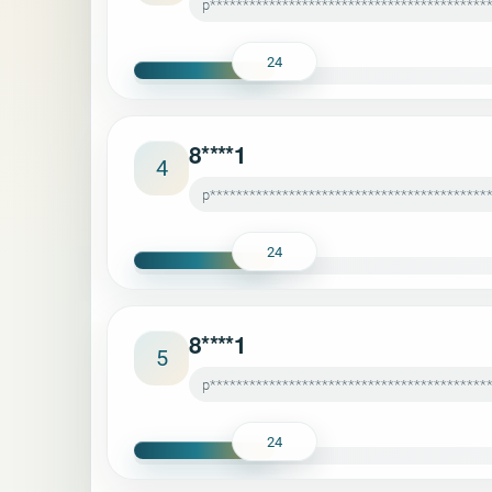
p******************************************
24
8****1
4
p******************************************
24
8****1
5
p******************************************
24