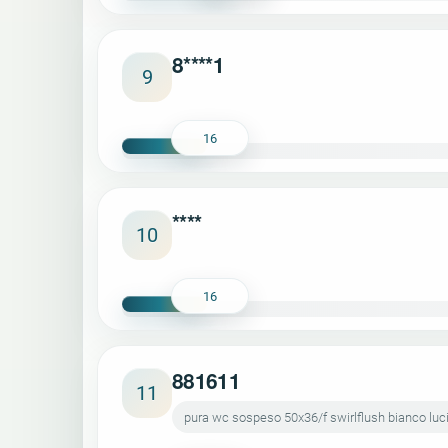
8****1
9
16
****
10
16
881611
11
pura wc sospeso 50x36/f swirlflush bianco luc