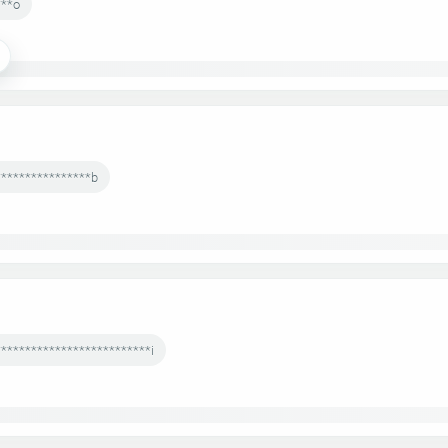
***o
****************b
*************************i