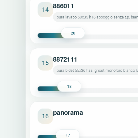
886011
14
pura lavabo 50x35 h16 appoggio senza t.p. bia
20
8872111
15
pura bidet 55x36 fiss. ghost monoforo bianco l
18
panorama
16
17