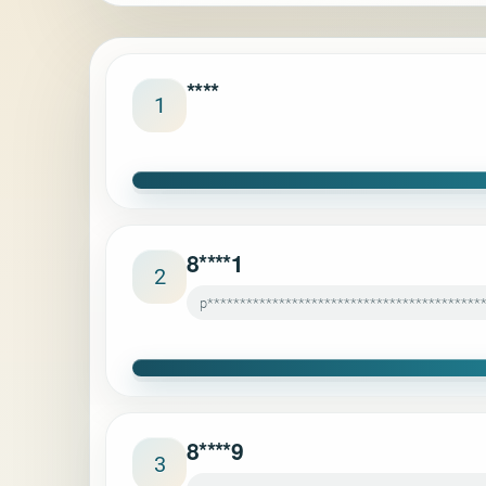
****
1
8****1
2
p******************************************
8****9
3