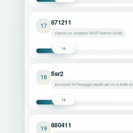
871211
17
classic wc sospeso 55x37 bianco lucido
16
fisr2
18
accessori kit fissaggio rapido per wc e bidet 
16
880411
19