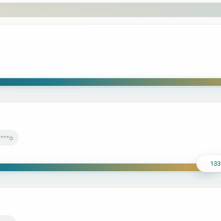
****o
133