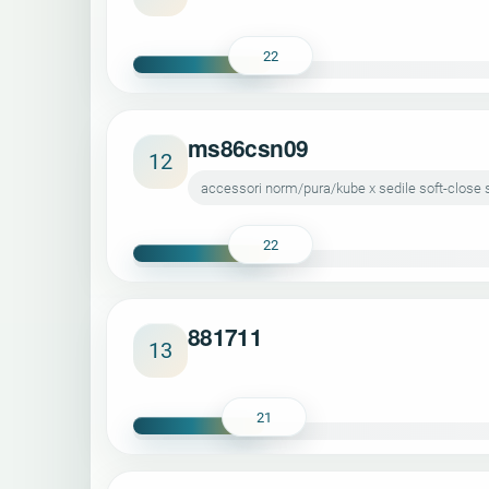
22
ms86csn09
12
accessori norm/pura/kube x sedile soft-close 
22
881711
13
21