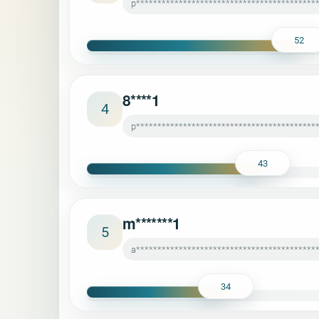
p******************************************
52
8****1
4
p******************************************
43
m*******1
5
a*******************************************
34