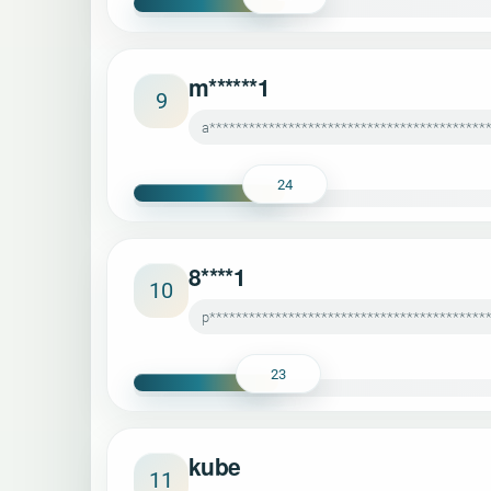
m******1
9
a*******************************************
24
8****1
10
p******************************************
23
kube
11