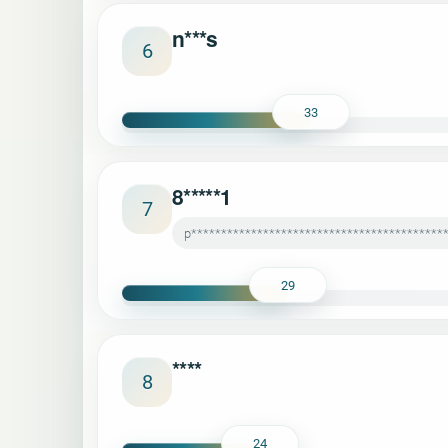
n***s
6
33
8*****1
7
p******************************************
29
****
8
24