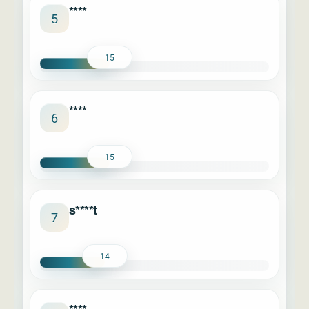
****
5
15
****
6
15
s****t
7
14