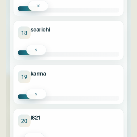
10
scarichi
18
9
karma
19
9
l821
20