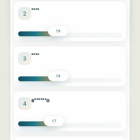
****
2
19
****
3
19
s******o
4
17