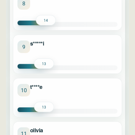
****
8
14
s*****i
9
13
t****e
10
13
olivia
11