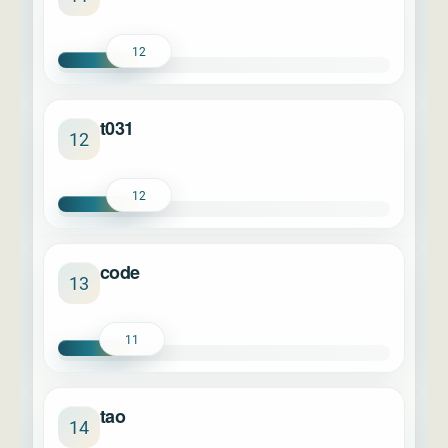
12
t031
12
12
code
13
11
tao
14