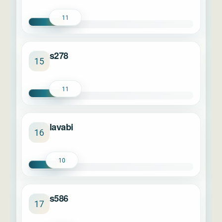
11
s278
15
11
lavabi
16
10
s586
17