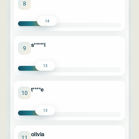
****
8
14
s*****i
9
13
t****e
10
13
olivia
11