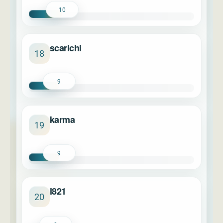
10
scarichi
18
9
karma
19
9
l821
20