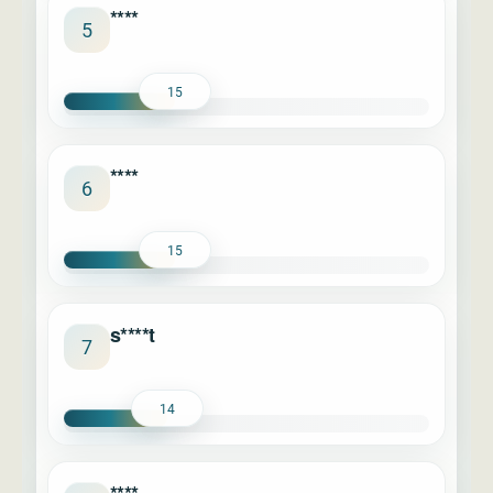
****
5
15
****
6
15
s****t
7
14