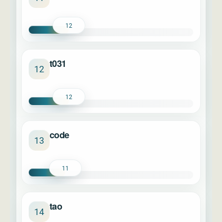
12
t031
12
12
code
13
11
tao
14