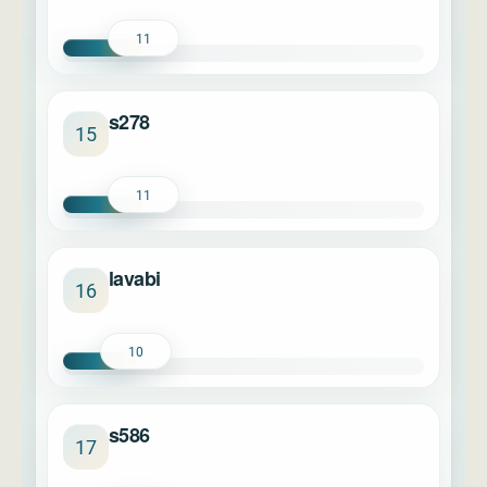
11
s278
15
11
lavabi
16
10
s586
17