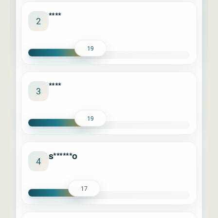
****
2
19
****
3
19
s******o
4
17