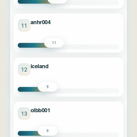
anhr004
11
11
iceland
12
9
olbb001
13
9