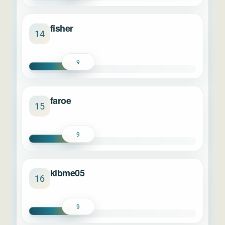
fisher
14
9
faroe
15
9
kibme05
16
9