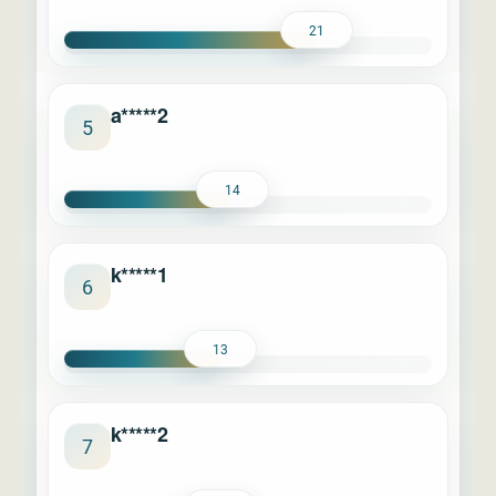
21
a*****2
5
14
k*****1
6
13
k*****2
7