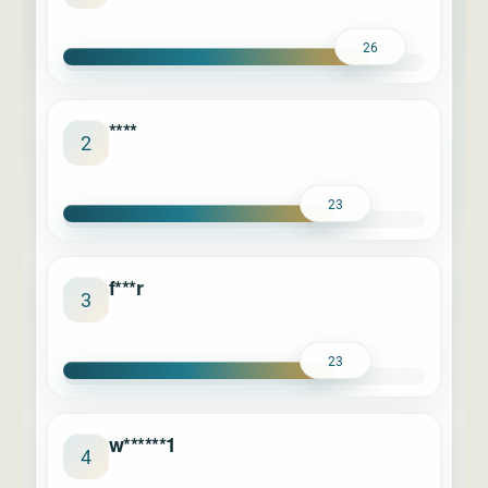
26
****
2
23
f***r
3
23
w******1
4