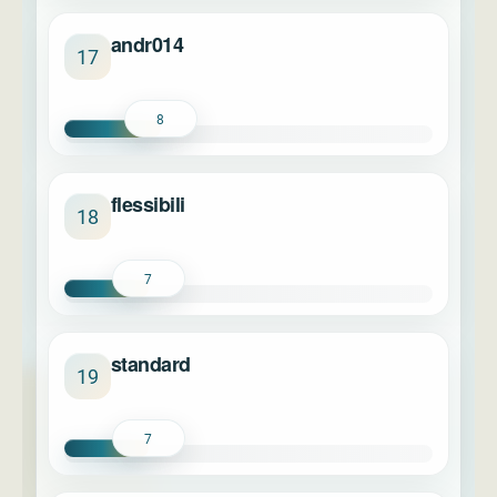
andr014
17
8
flessibili
18
7
standard
19
7