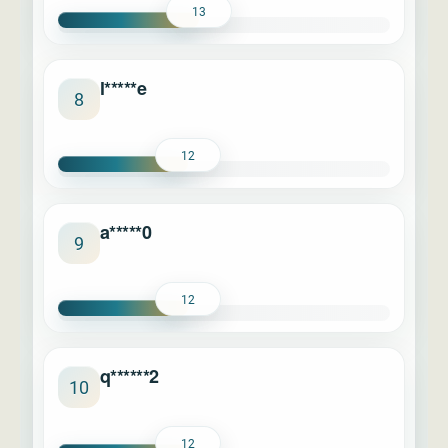
13
l*****e
8
12
a*****0
9
12
q******2
10
12