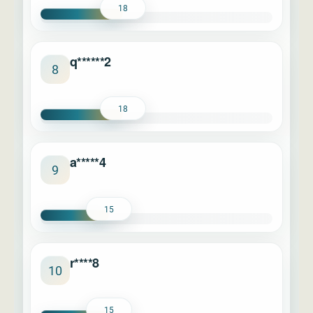
18
q******2
8
18
a*****4
9
15
r****8
10
15