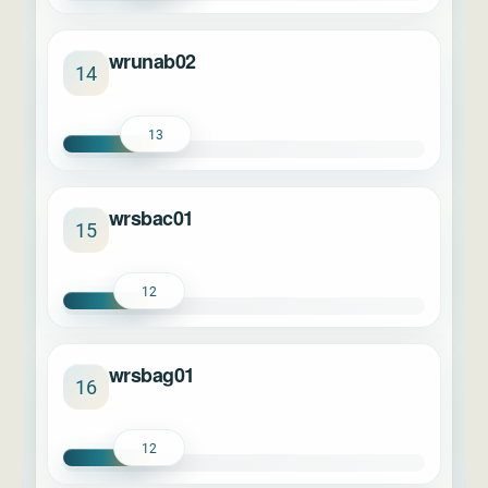
wrunab02
14
13
wrsbac01
15
12
wrsbag01
16
12