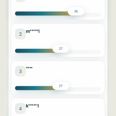
36
m*****l
2
27
****
3
27
k*****1
4