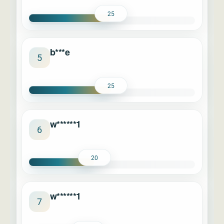
25
b***e
5
25
w******1
6
20
w******1
7