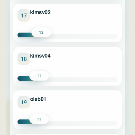
kimsv02
17
12
kimsv04
18
11
oiab01
19
11