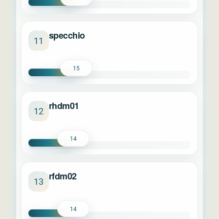
specchio
11
15
rhdm01
12
14
rfdm02
13
14