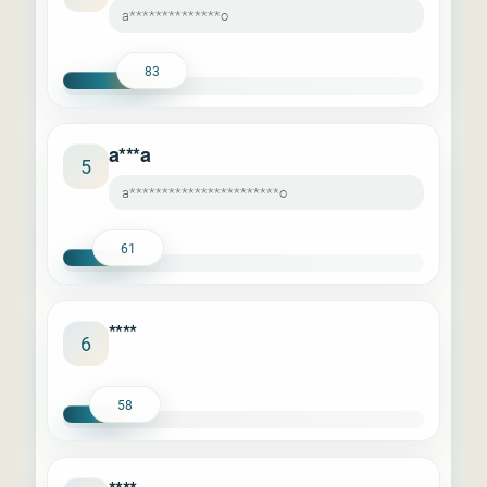
a**************o
83
a***a
5
a***********************o
61
****
6
58