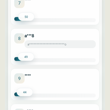
****
7
50
a***8
8
a************************o
49
****
9
44