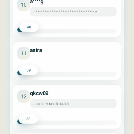
a****g
10
a*********************************e
40
astra
11
39
qkcw09
12
app slim sedile quick
38