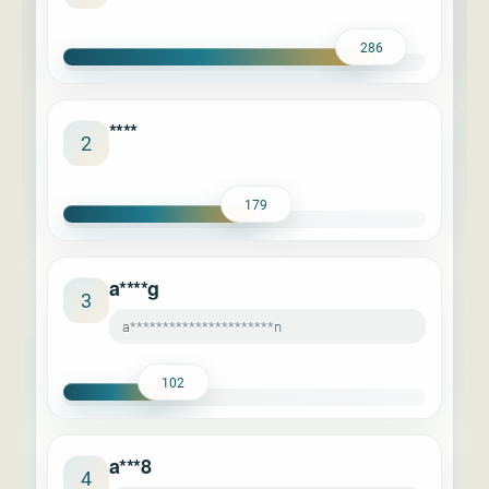
286
****
2
179
a****g
3
a**********************n
102
a***8
4