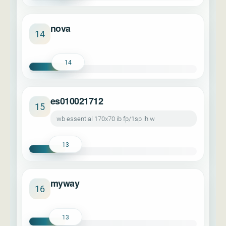
nova
14
14
es010021712
15
wb essential 170x70 ib fp/1sp lh w
13
myway
16
13