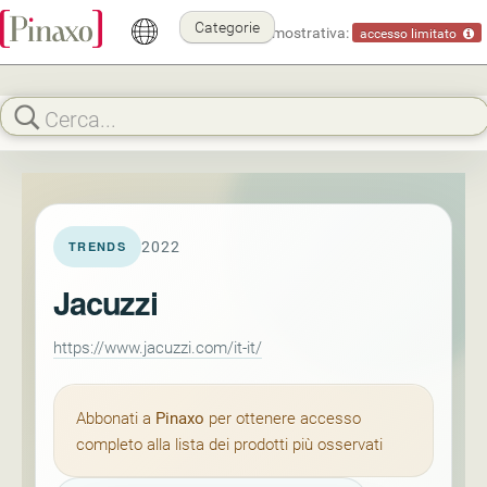
Categorie
Modalità dimostrativa:
accesso limitato
2022
TRENDS
Jacuzzi
https://www.jacuzzi.com/it-it/
Abbonati a
Pinaxo
per ottenere accesso
completo alla lista dei prodotti più osservati