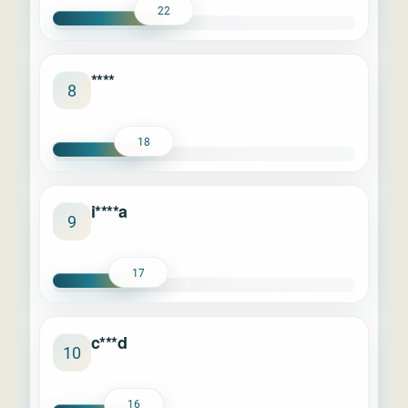
22
****
8
18
i****a
9
17
c***d
10
16