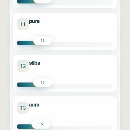
pure
11
16
silba
12
16
aura
13
15