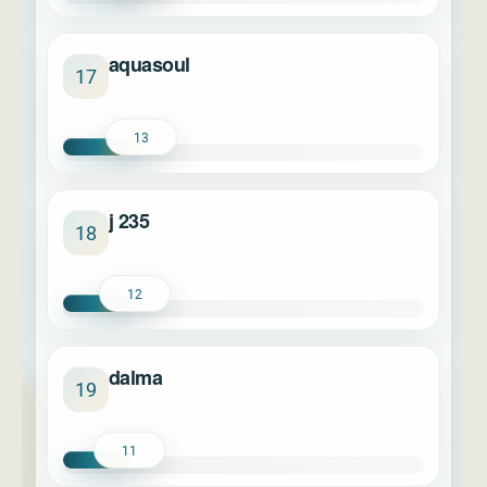
aquasoul
17
13
j 235
18
12
dalma
19
11