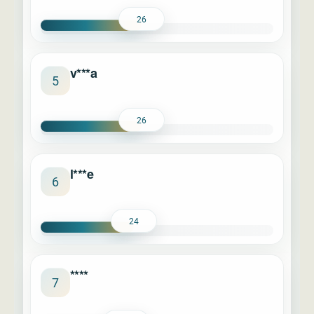
26
v***a
5
26
l***e
6
24
****
7