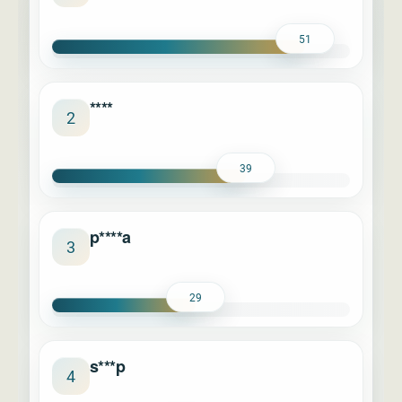
51
****
2
39
p****a
3
29
s***p
4