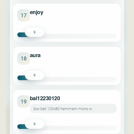
enjoy
17
9
aura
18
9
bal12230120
19
box bali 120x80 hammam mono w
9