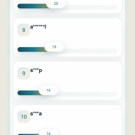
20
a******l
8
19
s***p
9
16
s***a
10
16