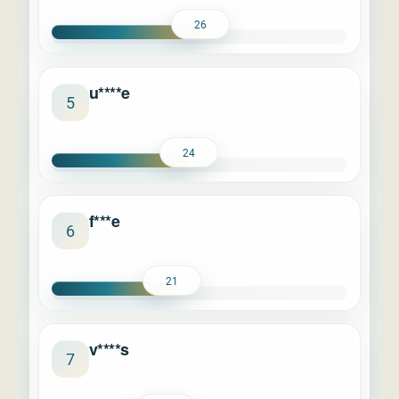
26
u****e
5
24
f***e
6
21
v****s
7