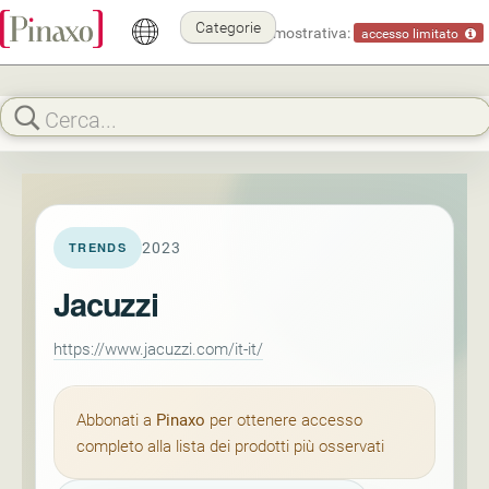
Categorie
Modalità dimostrativa:
accesso limitato
2023
TRENDS
Jacuzzi
https://www.jacuzzi.com/it-it/
Abbonati a
Pinaxo
per ottenere accesso
completo alla lista dei prodotti più osservati