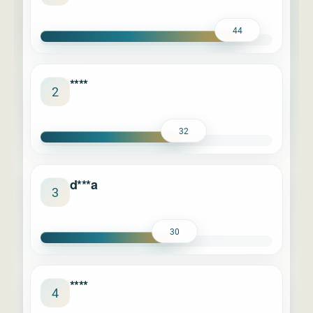
44
****
2
32
d***a
3
30
****
4