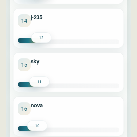
j-235
14
12
sky
15
11
nova
16
10