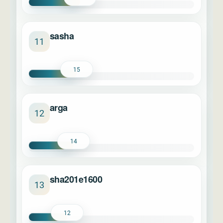
sasha
11
15
arga
12
14
sha201e1600
13
12