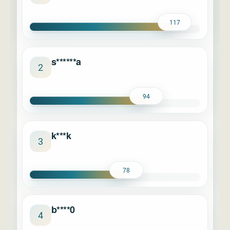
117
s******a
2
94
k***k
3
78
b****0
4