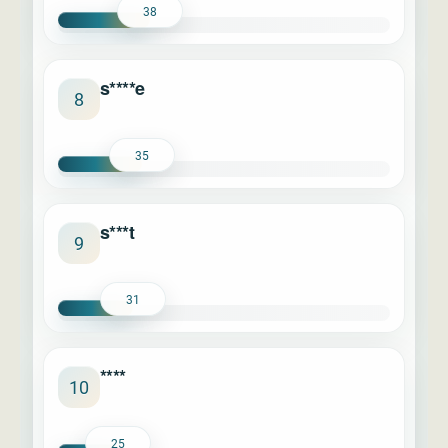
38
s****e
8
35
s***t
9
31
****
10
25