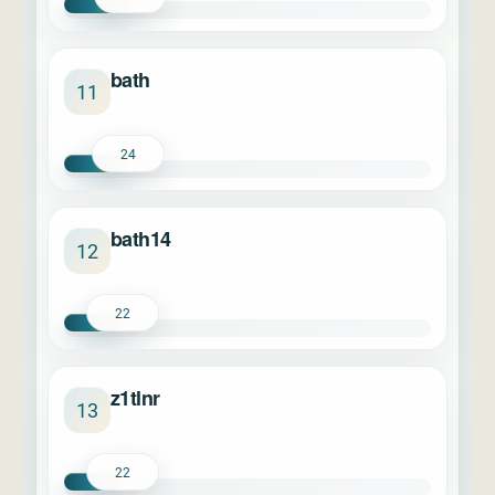
bath
11
24
bath14
12
22
z1tlnr
13
22