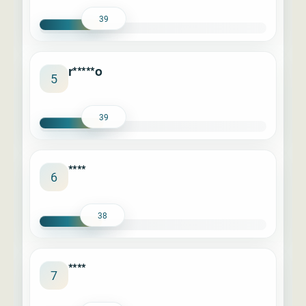
39
r*****o
5
39
****
6
38
****
7