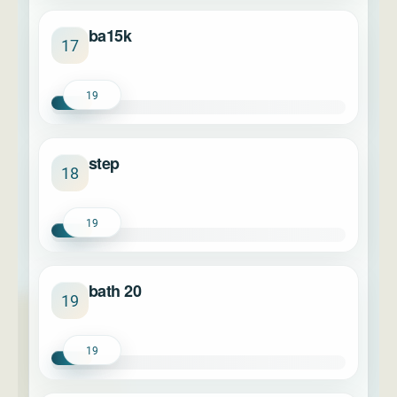
ba15k
17
19
step
18
19
bath 20
19
19