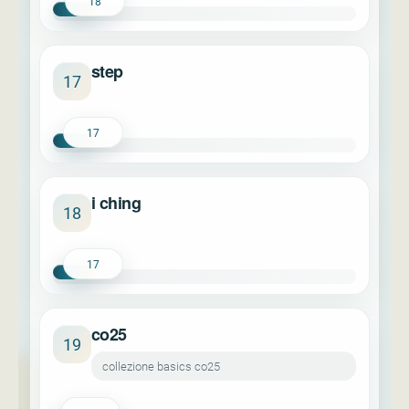
18
step
17
17
i ching
18
17
co25
19
collezione basics co25