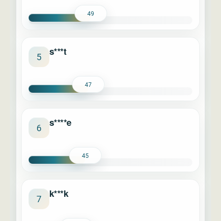
49
s***t
5
47
s****e
6
45
k***k
7