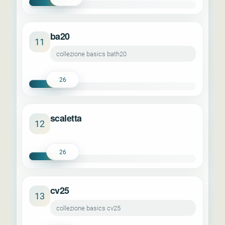
ba20
11
collezione basics bath20
26
scaletta
12
26
cv25
13
collezione basics cv25