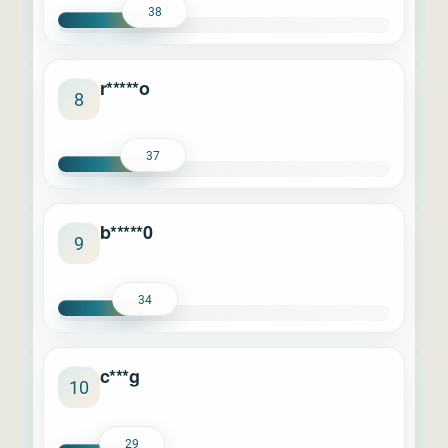
38
r*****o
8
37
b*****0
9
34
c***g
10
29