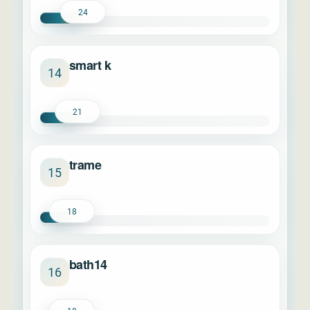
24
smart k
14
21
trame
15
18
bath14
16