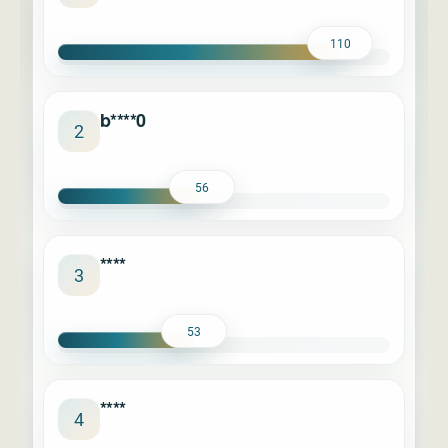
110
b****0
2
56
****
3
53
****
4