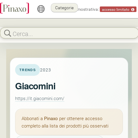
Categorie
Modalità dimostrativa:
accesso limitato
2023
TRENDS
Giacomini
https://it.giacomini.com/
Abbonati a
Pinaxo
per ottenere accesso
completo alla lista dei prodotti più osservati