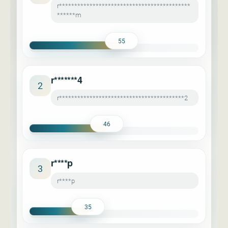
r*******************************************
******m
55
r*******4
2
r*****************************************2
46
r****p
3
r****p
35