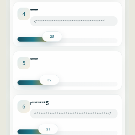
****
4
k**************************************"
35
****
5
32
r*******5
6
r*****************************************2
31