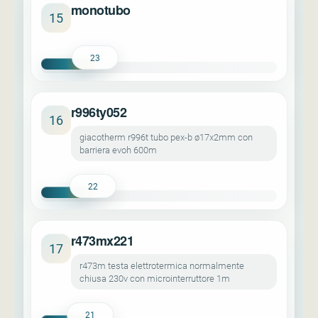
monotubo
15
23
r996ty052
16
giacotherm r996t tubo pex-b ø17x2mm con
barriera evoh 600m
22
r473mx221
17
r473m testa elettrotermica normalmente
chiusa 230v con microinterruttore 1m
21