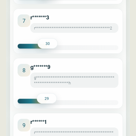
r*******3
7
r*****************************************2
30
g*******9
8
g*******************************************
*******************h
29
r******1
9
r*******************************************