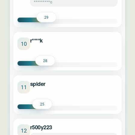
*********o
29
r****k
10
28
spider
11
25
r500y223
12