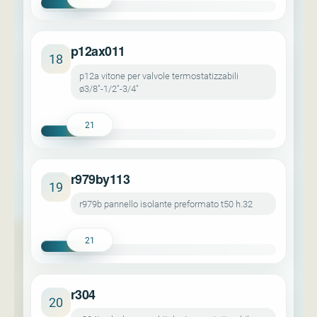
p12ax011
18
p12a vitone per valvole termostatizzabili
ø3/8"-1/2"-3/4"
21
r979by113
19
r979b pannello isolante preformato t50 h.32
21
r304
20