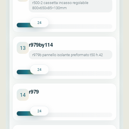
r500-2 cassetta incasso regolabile
800x650x85÷130mm
24
r979by114
13
r979b pannello isolante preformato t50 h.42
24
r979
14
24