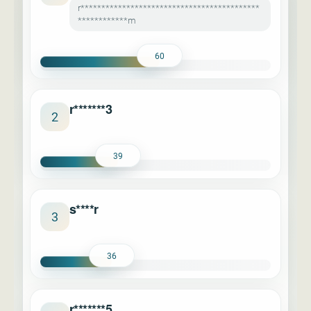
r*******************************************
************m
60
r*******3
2
39
s****r
3
36
r*******5