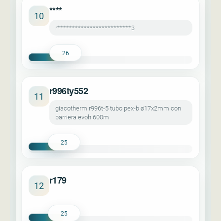
****
10
r*************************3
26
r996ty552
11
giacotherm r996t-5 tubo pex-b ø17x2mm con
barriera evoh 600m
25
r179
12
25