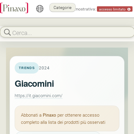
Categorie
Modalità dimostrativa:
accesso limitato
2024
TRENDS
Giacomini
https://it.giacomini.com/
Abbonati a
Pinaxo
per ottenere accesso
completo alla lista dei prodotti più osservati