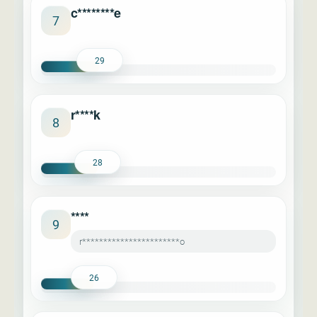
c********e
7
29
r****k
8
28
****
9
r***********************o
26