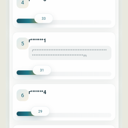
4
33
r*******1
5
r*******************************************
******************************m
31
r*******4
6
29