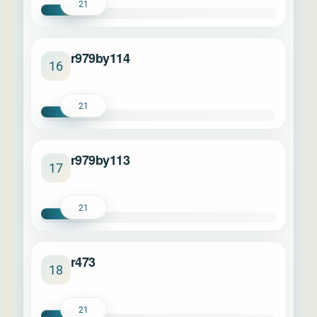
21
r979by114
16
21
r979by113
17
21
r473
18
21