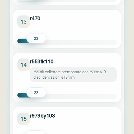
r470
13
22
r553fk110
14
r553fk collettore premontato con r588z ø1"f
dieci derivazioni ø18mm
22
r979by103
15