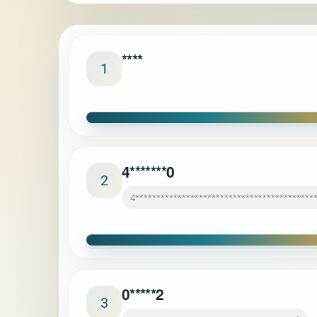
****
1
4*******0
2
4******************************************
0*****2
3