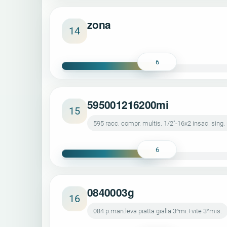
zona
14
6
595001216200mi
15
595 racc. compr. multis. 1/2"-16x2 insac. sing.
6
0840003g
16
084 p.man.leva piatta gialla 3^mi.+vite 3^mis.