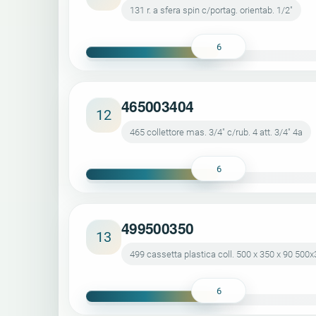
131 r. a sfera spin c/portag. orientab. 1/2"
6
465003404
12
465 collettore mas. 3/4" c/rub. 4 att. 3/4" 4a
6
499500350
13
499 cassetta plastica coll. 500 x 350 x 90 500
6