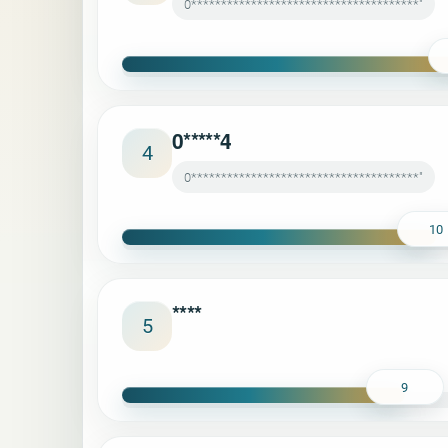
0**************************************"
0*****4
4
0**************************************"
10
****
5
9