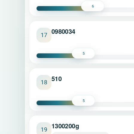
6
0980034
17
5
510
18
5
1300200g
19