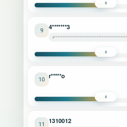
8
4*******3
9
4******************************************
8
r*****o
10
8
1310012
11