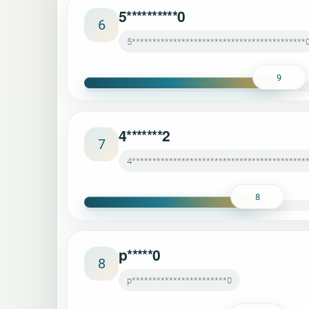
5**********0
6
5******************************************
9
4*******2
7
4******************************************
8
p*****0
8
p***********************0