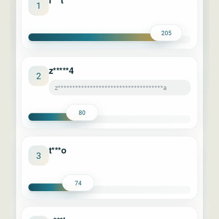
l***t
1
205
z*****4
2
z************************************a
80
t***o
3
74