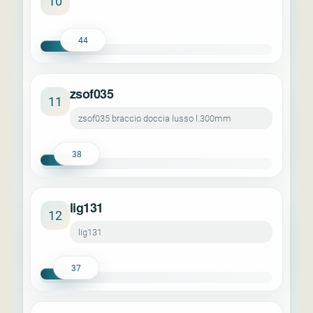
10
44
zsof035
11
zsof035 braccio doccia lusso l.300mm
38
lig131
12
lig131
37