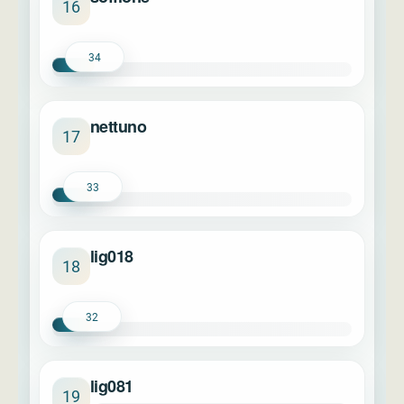
16
34
nettuno
17
33
lig018
18
32
lig081
19