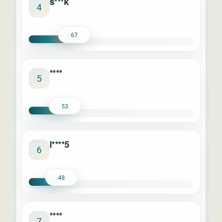
s***k
4
67
****
5
53
l****5
6
48
****
7