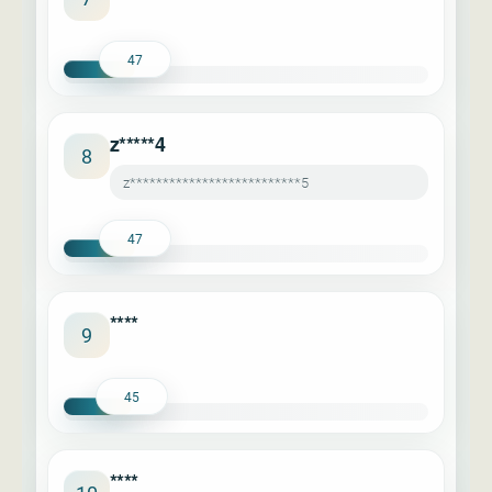
47
z*****4
8
z**************************5
47
****
9
45
****