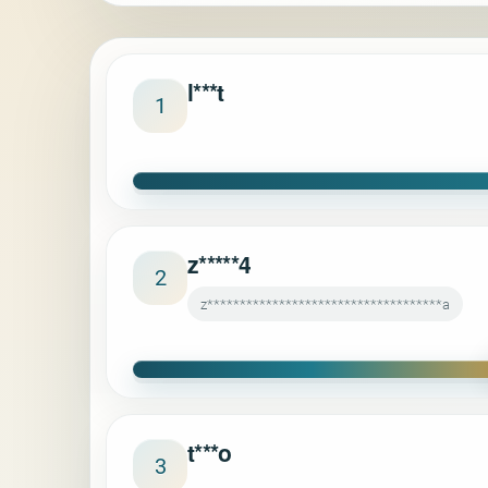
l***t
1
z*****4
2
z************************************a
t***o
3