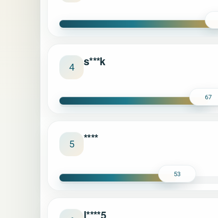
s***k
4
67
****
5
53
l****5