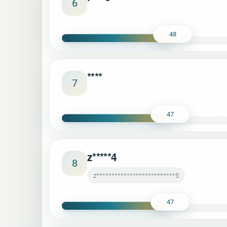
6
48
****
7
47
z*****4
8
z**************************5
47