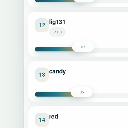
lig131
12
lig131
37
candy
13
36
red
14