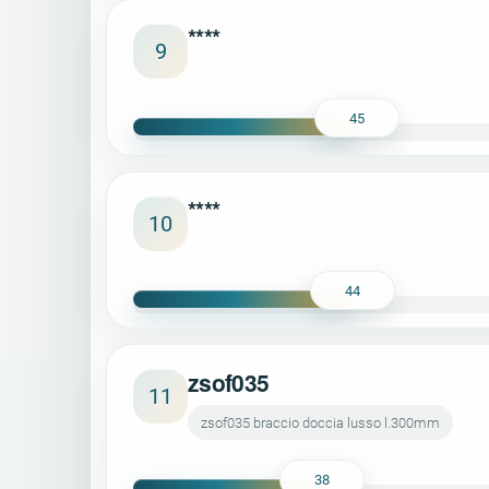
****
9
45
****
10
44
zsof035
11
zsof035 braccio doccia lusso l.300mm
38