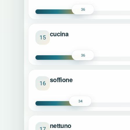
36
cucina
15
36
soffione
16
34
nettuno
17