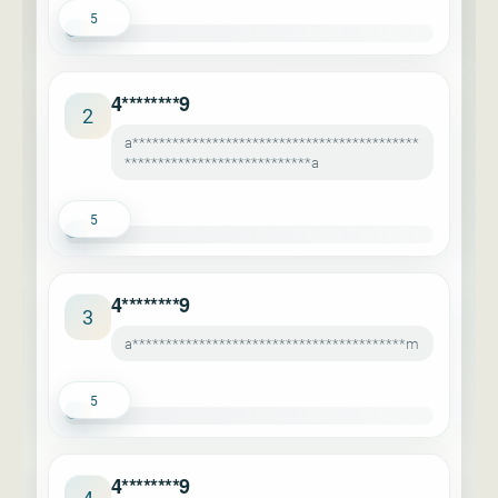
5
4********9
2
a*******************************************
****************************a
5
4********9
3
a*****************************************m
5
4********9