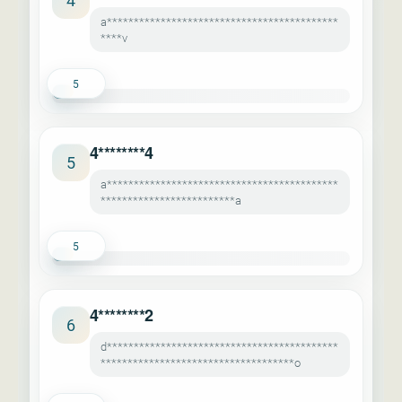
4
a*******************************************
****v
5
4********4
5
a*******************************************
*************************a
5
4********2
6
d*******************************************
************************************o