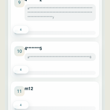
9
a*******************************************
********************************************
*****************y
4
4********5
10
a*****************************************8
4
m12
11
4