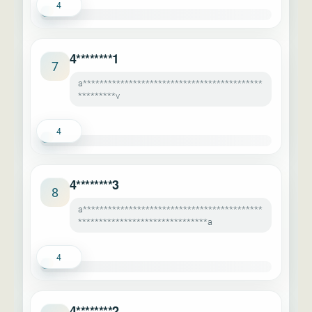
4
4********1
7
a*******************************************
*********v
4
4********3
8
a*******************************************
*******************************a
4
4********2