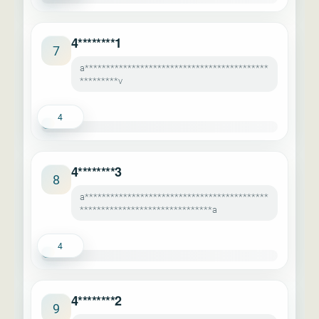
4********1
7
a*******************************************
*********v
4
4********3
8
a*******************************************
*******************************a
4
4********2
9