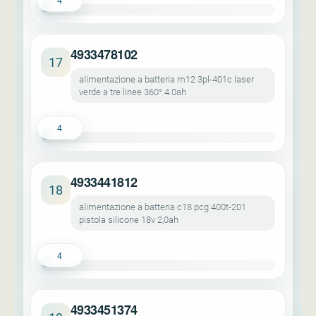
4
4933478102
17
alimentazione a batteria m12 3pl-401c laser
verde a tre linee 360° 4.0ah
4
4933441812
18
alimentazione a batteria c18 pcg 400t-201
pistola silicone 18v 2,0ah
4
4933451374