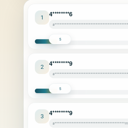
4********6
1
a******************************************
5
4********9
2
a******************************************
5
4********9
3
a*****************************************