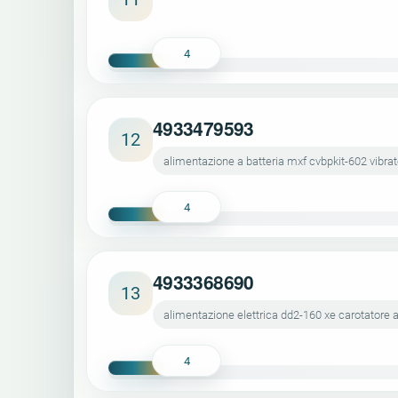
4
4933479593
12
alimentazione a batteria mxf cvbpkit-602 vibrat
4
4933368690
13
alimentazione elettrica dd2-160 xe carotatore
4