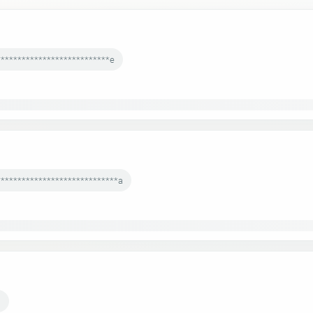
***************************e
*****************************a
m