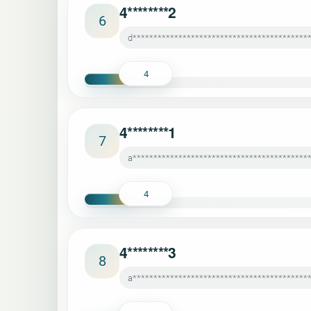
4********2
6
d******************************************
4
4********1
7
a******************************************
4
4********3
8
a******************************************