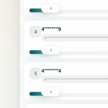
5
4********9
4
a******************************************
5
4********4
5
a******************************************
5