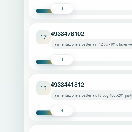
4
4933478102
17
alimentazione a batteria m12 3pl-401c laser ver
4
4933441812
18
alimentazione a batteria c18 pcg 400t-201 pisto
4