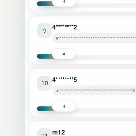
4
4********2
9
a******************************************
4
4********5
10
a*****************************************8
4
m12
11